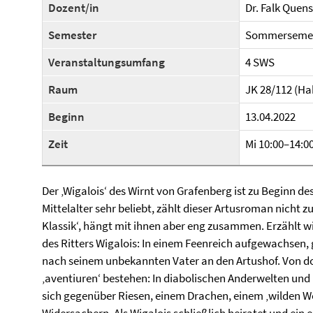
Dozent/in
Dr. Falk Quen
Semester
Sommersemes
Veranstaltungsumfang
4 SWS
Raum
JK 28/112 (Ha
Beginn
13.04.2022
Zeit
Mi 10:00–14:0
Der ‚Wigalois‘ des Wirnt von Grafenberg ist zu Beginn d
Mittelalter sehr beliebt, zählt dieser Artusroman nicht 
Klassik‘, hängt mit ihnen aber eng zusammen. Erzählt
des Ritters Wigalois: In einem Feenreich aufgewachsen, 
nach seinem unbekannten Vater an den Artushof. Von do
‚aventiuren‘ bestehen: In diabolischen Anderwelten und
sich gegenüber Riesen, einem Drachen, einem ‚wilden W
Widersachern. Als Wigalois schließlich heiratet und ein