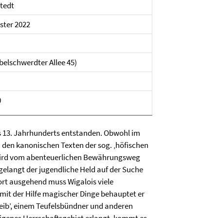
stedt
ter 2022
belschwerdter Allee 45)
0
es 13. Jahrhunderts entstanden. Obwohl im
zu den kanonischen Texten der sog. ‚höfischen
 wird vom abenteuerlichen Bewährungsweg
gelangt der jugendliche Held auf der Suche
rt ausgehend muss Wigalois viele
 mit der Hilfe magischer Dinge behauptet er
eib’, einem Teufelsbündner und anderen
 eigenes Herrschaftsgebiet erlangt, kommt es