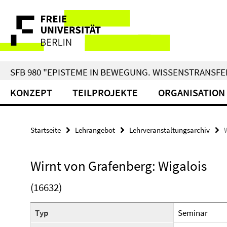
Springe
Service-
direkt
zu
Navigation
Inhalt
SFB 980 "EPISTEME IN BEWEGUNG. WISSENSTRANSFER
KONZEPT
TEILPROJEKTE
ORGANISATION
Startseite
Lehrangebot
Lehrveranstaltungsarchiv
Wirnt von Grafenberg: Wigalois
(16632)
Typ
Seminar