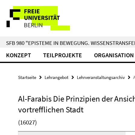
Springe
Service-
direkt
zu
Navigation
Inhalt
SFB 980 "EPISTEME IN BEWEGUNG. WISSENSTRANSFER
KONZEPT
TEILPROJEKTE
ORGANISATION
Startseite
Lehrangebot
Lehrveranstaltungsarchiv
Al-Farabis Die Prinzipien der Ansi
vortrefflichen Stadt
(16027)