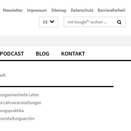
Newsletter
Impressum
Sitemap
Datenschutz
Barrierefreiheit
Suchbegriffe
DE
PODCAST
BLOG
KONTAKT
tadt
ungsorientierte Lehre
le Lehrveranstaltungen
hungspraktika
ranstaltungsarchiv