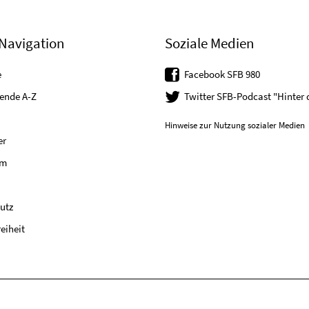
Navigation
Soziale Medien
e
Facebook SFB 980
tende A-Z
Twitter SFB-Podcast "Hinter
Hinweise zur Nutzung sozialer Medien
er
um
utz
reiheit