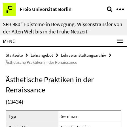
Springe
Service-
Freie Universität Berlin
direkt
Navigation
zu
SFB 980 "Episteme in Bewegung. Wissenstransfer von
Inhalt
der Alten Welt bis in die Frühe Neuzeit"
MENÜ
Startseite
Lehrangebot
Lehrveranstaltungsarchiv
Ästhetische Praktiken in der Renaissance
Ästhetische Praktiken in der
Renaissance
(13434)
Typ
Seminar