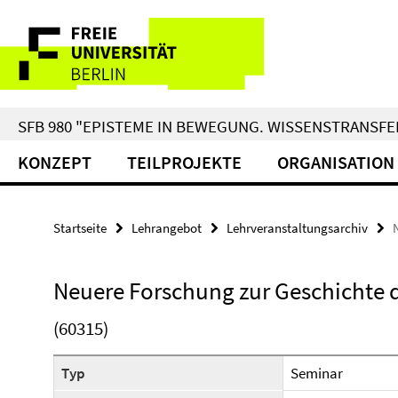
Springe
Service-
direkt
zu
Navigation
Inhalt
SFB 980 "EPISTEME IN BEWEGUNG. WISSENSTRANSFER
KONZEPT
TEILPROJEKTE
ORGANISATION
Startseite
Lehrangebot
Lehrveranstaltungsarchiv
Neuere Forschung zur Geschichte 
(60315)
Typ
Seminar