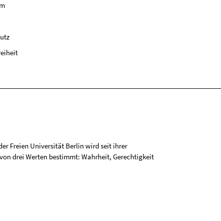
um
utz
reiheit
r Freien Universität Berlin wird seit ihrer
on drei Werten bestimmt: Wahrheit, Gerechtigkeit