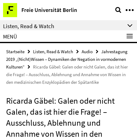
Springe
Service-
Freie Universität Berlin
direkt
Navigation
zu
Listen, Read & Watch
Inhalt
MENÜ
Startseite
Listen, Read & Watch
Audio
Jahrestagung
2019 „(Nicht)Wissen – Dynamiken der Negation in vormodernen
Kulturen“
Ricarda Gäbel: Galen oder nicht Galen, das ist hier
die Frage! – Ausschluss, Ablehnung und Annahme von Wissen in
den medizinischen Enzyklopädien der Spätantike
Ricarda Gäbel: Galen oder nicht
Galen, das ist hier die Frage! –
Ausschluss, Ablehnung und
Annahme von Wissen in den