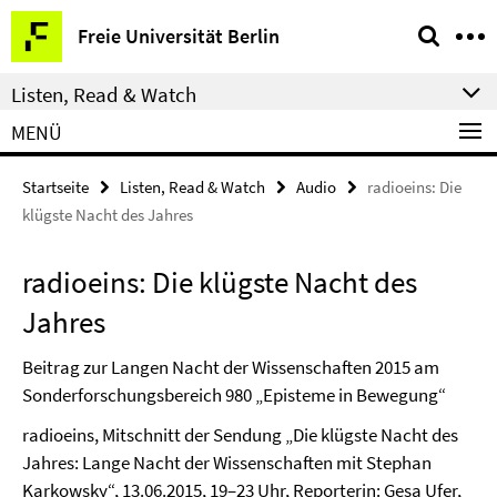
Springe
Service-
Freie Universität Berlin
direkt
Navigation
zu
Listen, Read & Watch
Inhalt
MENÜ
Startseite
Listen, Read & Watch
Audio
radioeins: Die
klügste Nacht des Jahres
radioeins: Die klügste Nacht des
Jahres
Beitrag zur Langen Nacht der Wissenschaften 2015 am
Sonderforschungsbereich 980 „Episteme in Bewegung“
radioeins, Mitschnitt der Sendung „Die klügste Nacht des
Jahres: Lange Nacht der Wissenschaften mit Stephan
Karkowsky“, 13.06.2015, 19–23 Uhr, Reporterin: Gesa Ufer,