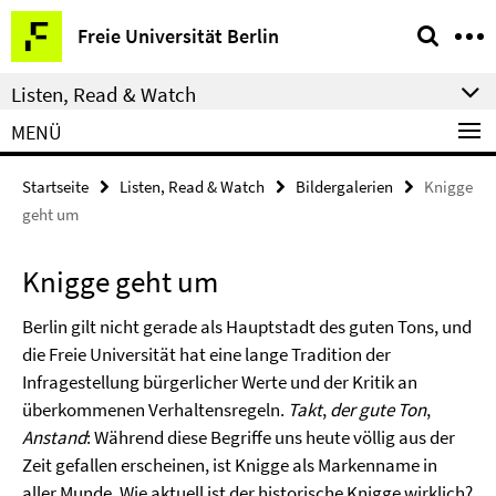
Springe
Service-
Freie Universität Berlin
direkt
Navigation
zu
Listen, Read & Watch
Inhalt
MENÜ
Startseite
Listen, Read & Watch
Bildergalerien
Knigge
geht um
Knigge geht um
Berlin gilt nicht gerade als Hauptstadt des guten Tons, und
die Freie Universität hat eine lange Tradition der
Infragestellung bürgerlicher Werte und der Kritik an
überkommenen Verhaltensregeln.
Takt
,
der gute Ton
,
Anstand
: Während diese Begriffe uns heute völlig aus der
Zeit gefallen erscheinen, ist Knigge als Markenname in
aller Munde. Wie aktuell ist der historische Knigge wirklich?