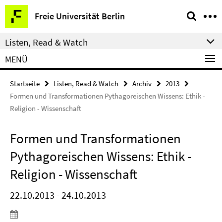
Springe
Service-
Freie Universität Berlin
direkt
Navigation
zu
Listen, Read & Watch
Inhalt
MENÜ
Startseite
Listen, Read & Watch
Archiv
2013
Formen und Transformationen Pythagoreischen Wissens: Ethik -
Religion - Wissenschaft
Formen und Transformationen
Pythagoreischen Wissens: Ethik -
Religion - Wissenschaft
22.10.2013 - 24.10.2013