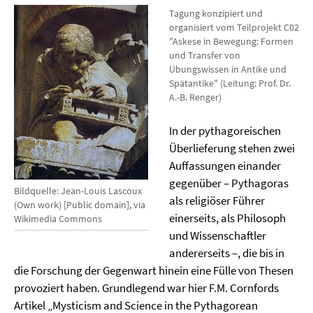
Tagung konzipiert und
organisiert vom Teilprojekt C02
"Askese in Bewegung: Formen
und Transfer von
Übungswissen in Antike und
Spätantike" (Leitung: Prof. Dr.
A.-B. Renger)
In der pythagoreischen
Überlieferung stehen zwei
Auffassungen einander
gegenüber – Pythagoras
Bildquelle: Jean-Louis Lascoux
als religiöser Führer
(Own work) [Public domain], via
einerseits, als Philosoph
Wikimedia Commons
und Wissenschaftler
andererseits –, die bis in
die Forschung der Gegenwart hinein eine Fülle von Thesen
provoziert haben.
Grundlegend war hier F.M. Cornfords
Artikel „Mysticism and Science in the Pythagorean