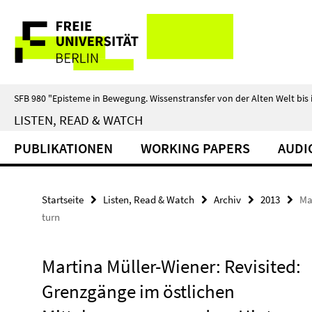
Springe
Service-
direkt
zu
Navigation
Inhalt
SFB 980 "Episteme in Bewegung. Wissenstransfer von der Alten Welt bis 
LISTEN, READ & WATCH
PUBLIKATIONEN
WORKING PAPERS
AUDI
Startseite
Listen, Read & Watch
Archiv
2013
Ma
turn
Martina Müller-Wiener: Revisited:
Grenzgänge im östlichen