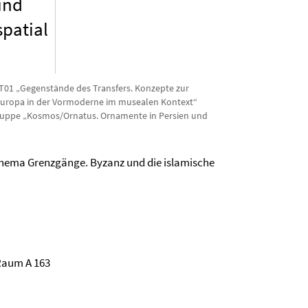
und
spatial
T01 „Gegenstände des Transfers. Konzepte zur
Europa in der Vormoderne im musealen Kontext“
-Gruppe „Kosmos/Ornatus. Ornamente in Persien und
hema Grenzgänge. Byzanz und die islamische
 Raum A 163