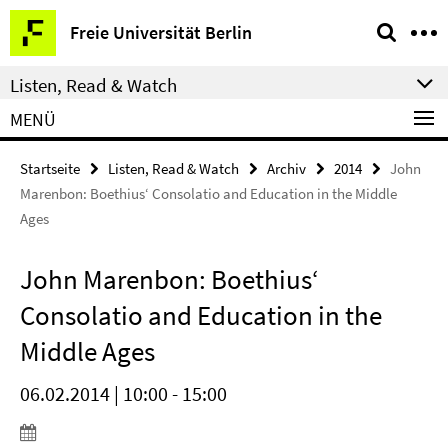
Springe
Service-
Freie Universität Berlin
direkt
Navigation
zu
Listen, Read & Watch
Inhalt
MENÜ
Startseite
Listen, Read & Watch
Archiv
2014
John
Marenbon: Boethius‘ Consolatio and Education in the Middle
Ages
John Marenbon: Boethius‘
Consolatio and Education in the
Middle Ages
06.02.2014 | 10:00 - 15:00