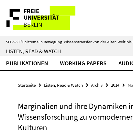
Springe
Service-
direkt
zu
Navigation
Inhalt
SFB 980 "Episteme in Bewegung. Wissenstransfer von der Alten Welt bis 
LISTEN, READ & WATCH
PUBLIKATIONEN
WORKING PAPERS
AUDI
Startseite
Listen, Read & Watch
Archiv
2014
Ma
Marginalien und ihre Dynamiken i
Wissensforschung zu vormoderne
Kulturen