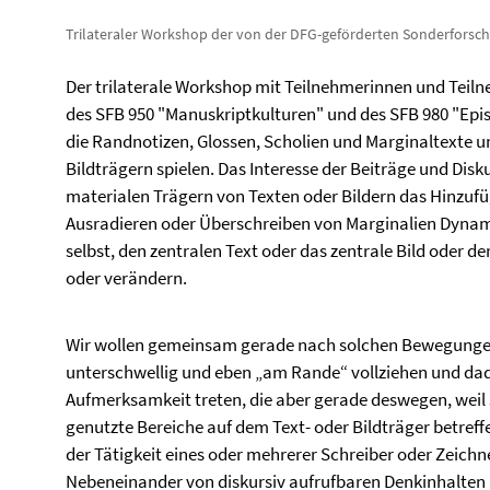
Trilateraler Workshop der von der DFG-geförderten Sonderforsc
Der trilaterale Workshop mit Teilnehmerinnen und Teiln
des SFB 950 "Manuskriptkulturen" und des SFB 980 "Epis
die Randnotizen, Glossen, Scholien und Marginaltexte un
Bildträgern spielen. Das Interesse der Beiträge und Disku
materialen Trägern von Texten oder Bildern das Hinzufü
Ausradieren oder Überschreiben von Marginalien Dynami
selbst, den zentralen Text oder das zentrale Bild oder 
oder verändern.
Wir wollen gemeinsam gerade nach solchen Bewegungen 
unterschwellig und eben „am Rande“ vollziehen und dad
Aufmerksamkeit treten, die aber gerade deswegen, weil 
genutzte Bereiche auf dem Text- oder Bildträger betreffe
der Tätigkeit eines oder mehrerer Schreiber oder Zeichn
Nebeneinander von diskursiv aufrufbaren Denkinhalten i