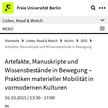
Springe
Service-
Freie Universität Berlin
direkt
Navigation
zu
Listen, Read & Watch
Inhalt
MENÜ
Startseite
Listen, Read & Watch
Archiv
2015
Artefakte, Manuskripte und Wissensbestände in Bewegung
Artefakte, Manuskripte und
Wissensbestände in Bewegung –
Praktiken materieller Mobilität in
vormodernen Kulturen
16.10.2015 | 13:30 - 17:00