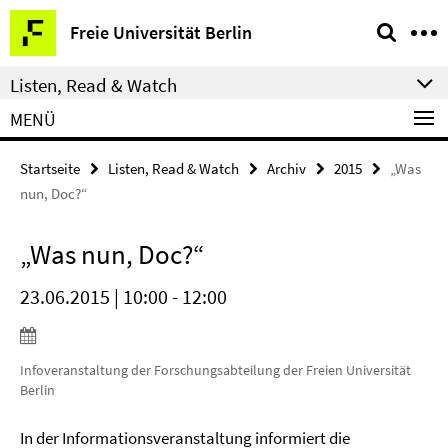
Springe
Service-
Freie Universität Berlin
direkt
Navigation
zu
Listen, Read & Watch
Inhalt
MENÜ
Startseite
Listen, Read & Watch
Archiv
2015
„Was
nun, Doc?“
„Was nun, Doc?“
23.06.2015 | 10:00 - 12:00
Infoveranstaltung der Forschungsabteilung der Freien Universität
Berlin
In der Informationsveranstaltung informiert die