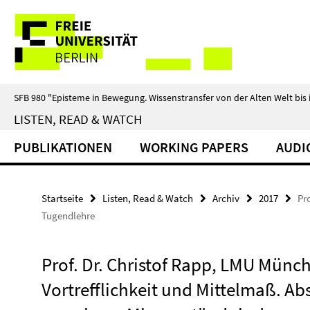
Springe
Service-
direkt
zu
Navigation
Inhalt
SFB 980 "Episteme in Bewegung. Wissenstransfer von der Alten Welt bis 
LISTEN, READ & WATCH
PUBLIKATIONEN
WORKING PAPERS
AUDI
Startseite
Listen, Read & Watch
Archiv
2017
Pr
Tugendlehre
Prof. Dr. Christof Rapp, LMU Münc
Vortrefflichkeit und Mittelmaß. Ab