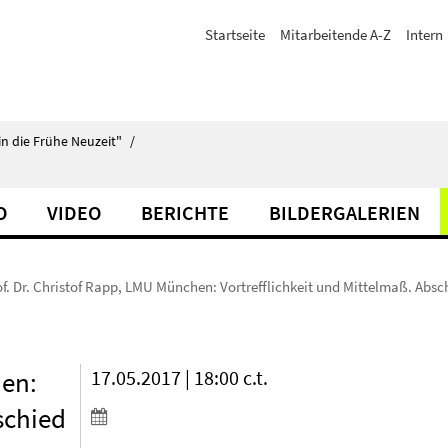
Startseite
Mitarbeitende A-Z
Intern
in die Frühe Neuzeit"
/
O
VIDEO
BERICHTE
BILDERGALERIEN
of. Dr. Christof Rapp, LMU München: Vortrefflichkeit und Mittelmaß. Absc
hen:
17.05.2017 | 18:00 c.t.
schied