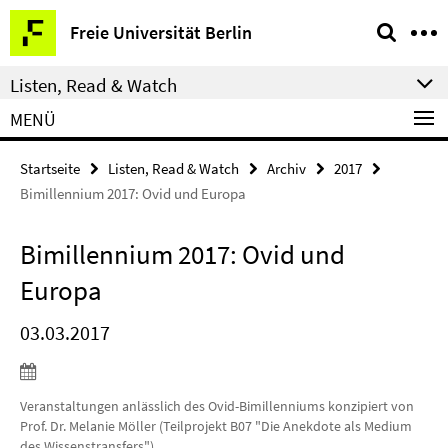
Springe
Service-
Freie Universität Berlin
direkt
Navigation
zu
Listen, Read & Watch
Inhalt
MENÜ
Startseite
Listen, Read & Watch
Archiv
2017
Bimillennium 2017: Ovid und Europa
Bimillennium 2017: Ovid und
Europa
03.03.2017
Veranstaltungen anlässlich des Ovid-Bimillenniums konzipiert von
Prof. Dr. Melanie Möller (Teilprojekt B07 "Die Anekdote als Medium
des Wissenstransfers")