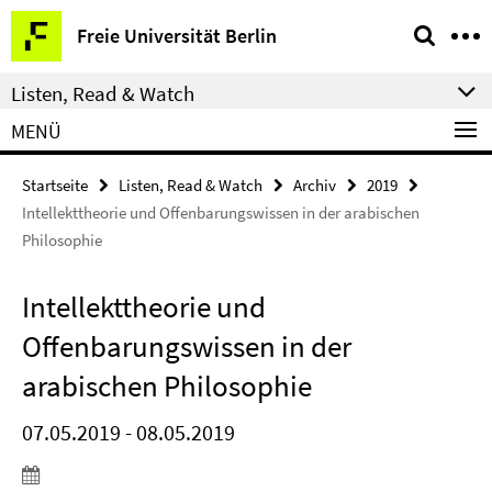
Springe
Service-
Freie Universität Berlin
direkt
Navigation
zu
Listen, Read & Watch
Inhalt
MENÜ
Startseite
Listen, Read & Watch
Archiv
2019
Intellekttheorie und Offenbarungswissen in der arabischen
Philosophie
Intellekttheorie und
Offenbarungswissen in der
arabischen Philosophie
07.05.2019 - 08.05.2019