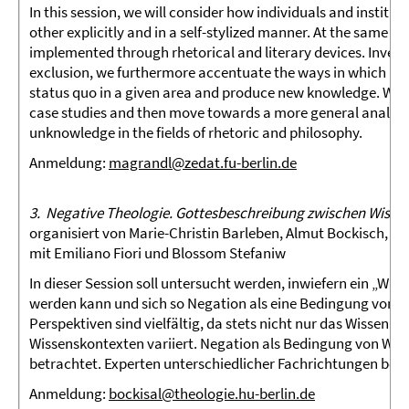
In this session, we will consider how individuals and instit
other explicitly and in a self-stylized manner. At the same t
implemented through rhetorical and literary devices. Investi
exclusion, we furthermore accentuate the ways in which neg
status quo in a given area and produce new knowledge. We wil
case studies and then move towards a more general analysi
unknowledge in the fields of rhetoric and philosophy.
Anmeldung:
magrandl@zedat.fu-berlin.de
3. Negative Theologie. Gottesbeschreibung zwischen Wisse
organisiert von Marie-Christin Barleben, Almut Bockisch, 
mit Emiliano Fiori und Blossom Stefaniw
In dieser Session soll untersucht werden, inwiefern ein „W
werden kann und sich so Negation als eine Bedingung von Wi
Perspektiven sind vielfältig, da stets nicht nur das Wissen s
Wissenskontexten variiert. Negation als Bedingung von Wis
betrachtet. Experten unterschiedlicher Fachrichtungen bel
Anmeldung:
bockisal@theologie.hu-berlin.de