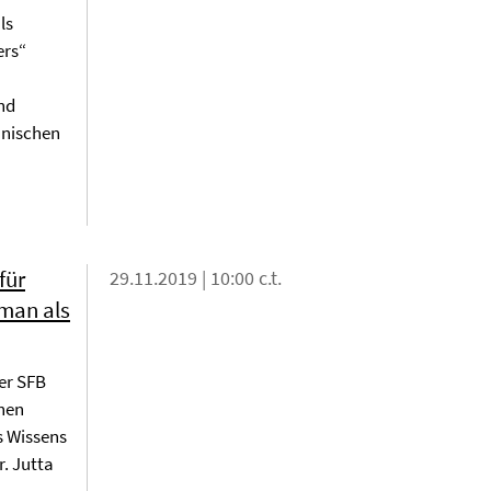
ls
ers“
nd
hnischen
für
29.11.2019 | 10:00 c.t.
oman als
er SFB
chen
s Wissens
r. Jutta