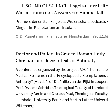
THE SOUND OF SCIENCE: Engel auf der Leite
Wie im Traum das Wissen vom Himmel fällt
Premiere der dritten Folge des Wissenschaftspodcasts 
Dingen im Planetarium am Insulaner
Ort:
Planetarium am Insulaner Munsterdamm 90 12169
Doctor and Patient in Graeco-Roman, Early
Christian and Jewish Texts of Antiquity
A conference organized by the project A03 "The Transfe
Medical Episteme in the ‘Encyclopaedic’ Compilations o
Antiquity" (Head: Prof. Dr. Philip van der Eijk) in cooper
Prof. Dr. Jens Schröter, Theological Faculty of Humbold
University Berlin and Clarissa Paul, Theological Faculty
Humboldt-University Berlin and Martin-Luther-Universi
Wittenberg