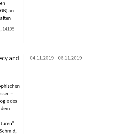
ben
AGB) an
aften
, 14195
hecy and
04.11.2019 - 06.11.2019
sophischen
issen –
logie des
d dem
lturen"
 Schmid,