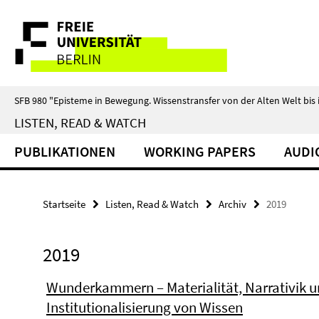
Springe
Service-
direkt
zu
Navigation
Inhalt
SFB 980 "Episteme in Bewegung. Wissenstransfer von der Alten Welt bis 
LISTEN, READ & WATCH
PUBLIKATIONEN
WORKING PAPERS
AUDI
Startseite
Listen, Read & Watch
Archiv
2019
2019
Wunderkammern – Materialität, Narrativik 
Institutionalisierung von Wissen