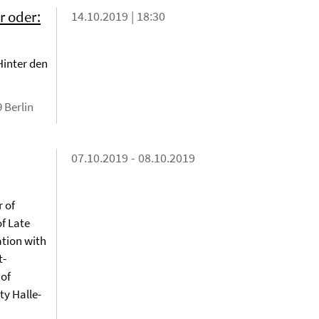
r oder:
14.10.2019 | 18:30
Hinter den
 Berlin
07.10.2019 - 08.10.2019
r of
f Late
ation with
t-
 of
ty Halle-