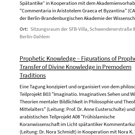
Spätantike“ in Kooperation mit dem Akademienvorha
"Commentaria in Aristotelem Graeca et Byzantina" (C
der Berlin-Brandenburgischen Akademie der Wissensch
Ort:
Sitzungsraum der SFB-Villa, Schwendenerstraße 8
Berlin-Dahlem
Prophetic Knowledge – Figurations of Prop
Transfer of Divine Knowledge in Premodern
Traditions
Eine Tagung konzipiert und organisiert von dem philo
Teilprojekt B03 "Imaginatio. Imaginatives Sehen und W
Theorien mentaler Bildlichkeit in Philosophie und Theo
Mittelalters" (Leitung: Prof. Dr. Anne Eusterschulte) un
arabistischen Teilprojekt A08 "Frühislamische
Koranwissenschaft im Licht spätantiker Kommentarku
(Leitung: Dr. Nora Schmidt) in Kooperation mit Nora K.