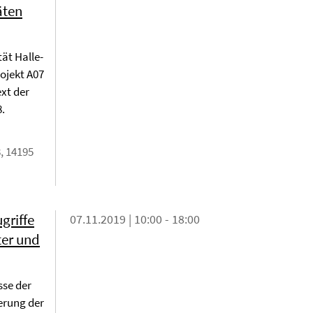
äten
tät Halle-
rojekt A07
xt der
.
, 14195
griffe
07.11.2019 | 10:00 - 18:00
ter und
sse der
erung der