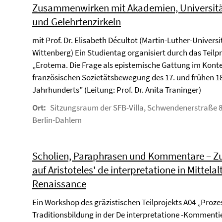
Zusammenwirken mit Akademien, Universit
und Gelehrtenzirkeln
mit Prof. Dr. Elisabeth Décultot (Martin-Luther-Universi
Wittenberg) Ein Studientag organisiert durch das Teilp
„Erotema. Die Frage als epistemische Gattung im Konte
französischen Sozietätsbewegung des 17. und frühen 18
Jahrhunderts” (Leitung: Prof. Dr. Anita Traninger)
Ort:
Sitzungsraum der SFB-Villa, Schwendenerstraße 8
Berlin-Dahlem
Scholien, Paraphrasen und Kommentare – Zu
auf Aristoteles' de interpretatione in Mittelal
Renaissance
Ein Workshop des gräzistischen Teilprojekts A04 „Proze
Traditionsbildung in der De interpretatione -Kommenti