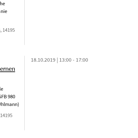
The
anie
, 14195
18.10.2019 | 13:00 - 17:00
dernen
le
 SFB 980
 Uhlmann)
 14195