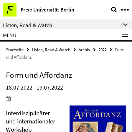
Springe
Service-
Freie Universität Berlin
direkt
Navigation
zu
Listen, Read & Watch
Inhalt
MENÜ
Startseite
Listen, Read & Watch
Archiv
2022
Form
und Affordanz
Form und Affordanz
18.07.2022 - 19.07.2022
Interdisziplinärer
und internationaler
Workshop