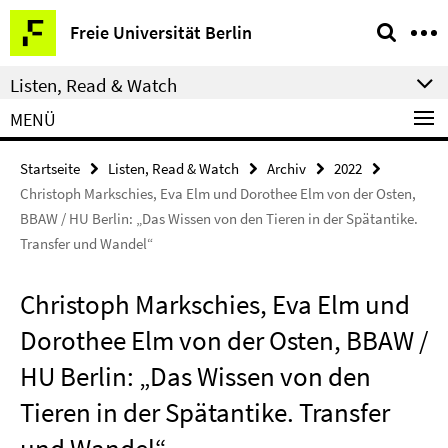
Springe
Service-
Freie Universität Berlin
direkt
Navigation
zu
Listen, Read & Watch
Inhalt
MENÜ
Startseite
Listen, Read & Watch
Archiv
2022
Christoph Markschies, Eva Elm und Dorothee Elm von der Osten,
BBAW / HU Berlin: „Das Wissen von den Tieren in der Spätantike.
Transfer und Wandel“
Christoph Markschies, Eva Elm und
Dorothee Elm von der Osten, BBAW /
HU Berlin: „Das Wissen von den
Tieren in der Spätantike. Transfer