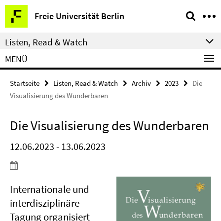
Springe
Service-
Freie Universität Berlin
direkt
Navigation
zu
Listen, Read & Watch
Inhalt
MENÜ
Startseite
Listen, Read & Watch
Archiv
2023
Die
Visualisierung des Wunderbaren
Die Visualisierung des Wunderbaren
12.06.2023 - 13.06.2023
Internationale und
interdisziplinäre
Tagung organisiert