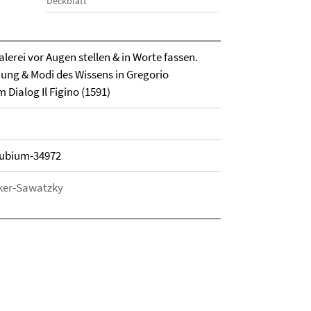
Deckblatt
lerei vor Augen stellen & in Worte fassen.
ung & Modi des Wissens in Gregorio
Dialog Il Figino (1591)
efubium-34972
cker-Sawatzky