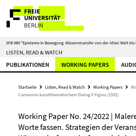
Springe
Service-
direkt
zu
Navigation
Inhalt
SFB 980 "Episteme in Bewegung. Wissenstransfer von der Alten Welt bis 
LISTEN, READ & WATCH
PUBLIKATIONEN
WORKING PAPERS
AUDI
Startseite
Listen, Read & Watch
Working Papers
Wo
Comaninis kunsttheoretischem Dialog Il Figino (1591)
Working Paper No. 24/2022 | Malere
Worte fassen. Strategien der Vera