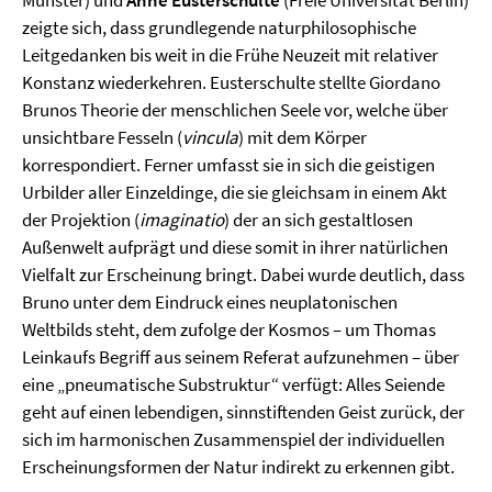
Münster) und
Anne Eusterschulte
(Freie Universität Berlin)
zeigte sich, dass grundlegende naturphilosophische
Leitgedanken bis weit in die Frühe Neuzeit mit relativer
Konstanz wiederkehren. Eusterschulte stellte Giordano
Brunos Theorie der menschlichen Seele vor, welche über
unsichtbare Fesseln (
vincula
) mit dem Körper
korrespondiert. Ferner umfasst sie in sich die geistigen
Urbilder aller Einzeldinge, die sie gleichsam in einem Akt
der Projektion (
imaginatio
) der an sich gestaltlosen
Außenwelt aufprägt und diese somit in ihrer natürlichen
Vielfalt zur Erscheinung bringt. Dabei wurde deutlich, dass
Bruno unter dem Eindruck eines neuplatonischen
Weltbilds steht, dem zufolge der Kosmos – um Thomas
Leinkaufs Begriff aus seinem Referat aufzunehmen – über
eine „pneumatische Substruktur“ verfügt: Alles Seiende
geht auf einen lebendigen, sinnstiftenden Geist zurück, der
sich im harmonischen Zusammenspiel der individuellen
Erscheinungsformen der Natur indirekt zu erkennen gibt.