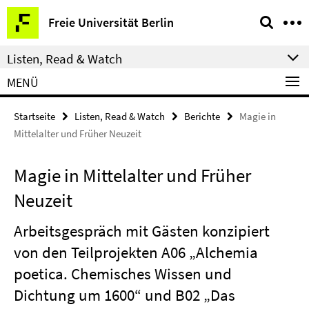
Springe
Service-
Freie Universität Berlin
direkt
Navigation
zu
Listen, Read & Watch
Inhalt
MENÜ
Startseite
Listen, Read & Watch
Berichte
Magie in
Mittelalter und Früher Neuzeit
Magie in Mittelalter und Früher
Neuzeit
Arbeitsgespräch mit Gästen konzipiert
von den Teilprojekten A06 „Alchemia
poetica. Chemisches Wissen und
Dichtung um 1600“ und B02 „Das