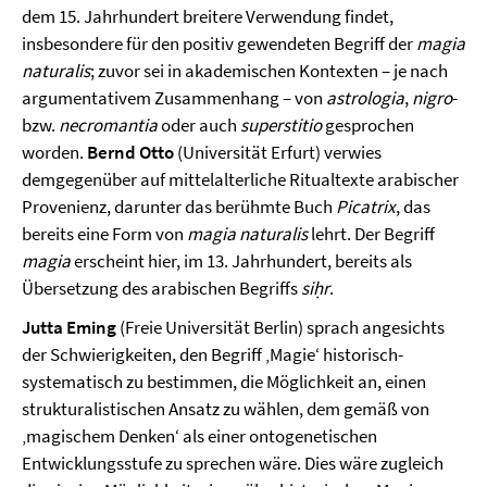
dem 15. Jahrhundert breitere Verwendung findet,
insbesondere für den positiv gewendeten Begriff der
magia
naturalis
; zuvor sei in akademischen Kontexten – je nach
argumentativem Zusammenhang – von
astrologia
,
nigro
-
bzw.
necromantia
oder auch
superstitio
gesprochen
worden.
Bernd Otto
(Universität Erfurt) verwies
demgegenüber auf mittelalterliche Ritualtexte arabischer
Provenienz, darunter das berühmte Buch
Picatrix
, das
bereits eine Form von
magia naturalis
lehrt. Der Begriff
magia
erscheint hier, im 13. Jahrhundert, bereits als
Übersetzung des arabischen Begriffs
si
ḥ
r
.
Jutta Eming
(Freie Universität Berlin) sprach angesichts
der Schwierigkeiten, den Begriff ‚Magie‘ historisch-
systematisch zu bestimmen, die Möglichkeit an, einen
strukturalistischen Ansatz zu wählen, dem gemäß von
‚magischem Denken‘ als einer ontogenetischen
Entwicklungsstufe zu sprechen wäre. Dies wäre zugleich