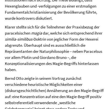
Institutionen nach sich zog. Die These Bulangs, dass
Hexenglauben und -verfolgungen zu einer erstmaligen
Fundamentalchristianisierung der Bevölkerung führte,
wurde kontrovers diskutiert.
Klarer stellte sich für die Teilnehmer der Praxisbezug der
paracelsischen
magia
dar, welche sich entsprechend ihrer
similia-similibus-
Doktrin von jeglicher Form der Hexerei
abgrenzte. Überhaupt sind es ausschließlich die
Repräsentanten der Naturphilosophie – neben Paracelsus
vor allem Plotin und Giordano Bruno –, die
Konzeptionalisierungen des Magie-Begriffs hinterlassen
haben.
Bernd Otto zeigte in seinem Vortrag zunächst
verschiedene heuristische Möglichkeiten einer
(diskursgeschichtlichen) Annäherung an den Magie-Begriff
auf: eine Konzentration auf eine den Magie-Begriff positiv
selbstreferentiell verwendende „westliche
Gelehrtenmagie“ bringt etwa andere Texte und