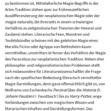
zu bestimmen ist. Mittelalterliche Magie-Begriffe in der
Artes-Tradition stehen quer zur frühneuzeitlichen
Ausdifferenzierung der neuplatonischen Magie oder der
magia naturalis
, die ihrerseits in einem schwierigen
Verhältnis zu zeitgenössischen Theorien der Hexerei und
Zauberei stehen. Literarische Feen, Monstren und
Teufelsbündler scheinen mit der gelehrten Magie eines
Marsilio Ficino oder Agrippa von Nettesheim kaum
vermittelbar, umstritten ist ferner das Verhältnis der Magie
des Paracelsus zur neuplatonischen Tradition. Neben eher
philosophie- und religionshistorischen Problemen stellt
sich insbesondere für Literaturwissenschaftler die Frage
nach der spezifischen Bedeutung literarisch vermittelter
Magie-Darstellungen, denn ganz offensichtlich gibt es, von
Wolframs von Eschenbachs
Parzival
über die
Historia D.
Johann Fausten
(= ‚Faustbuch‘) bis zu
Harry Potter
, enge
Verbindungen zwischen von magischem Wissen und
literarischen Inhalten und Darstellungsformen. Das