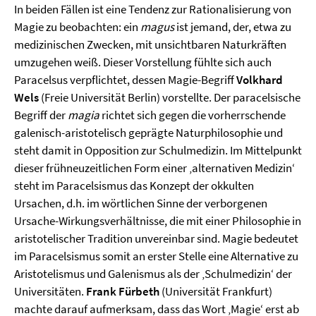
In beiden Fällen ist eine Tendenz zur Rationalisierung von
Magie zu beobachten: ein
magus
ist jemand, der, etwa zu
medizinischen Zwecken, mit unsichtbaren Naturkräften
umzugehen weiß. Dieser Vorstellung fühlte sich auch
Paracelsus verpflichtet, dessen Magie-Begriff
Volkhard
Wels
(Freie Universität Berlin) vorstellte. Der paracelsische
Begriff der
magia
richtet sich gegen die vorherrschende
galenisch-aristotelisch geprägte Naturphilosophie und
steht damit in Opposition zur Schulmedizin. Im Mittelpunkt
dieser frühneuzeitlichen Form einer ‚alternativen Medizin‘
steht im Paracelsismus das Konzept der okkulten
Ursachen, d.h. im wörtlichen Sinne der verborgenen
Ursache-Wirkungsverhältnisse, die mit einer Philosophie in
aristotelischer Tradition unvereinbar sind. Magie bedeutet
im Paracelsismus somit an erster Stelle eine Alternative zu
Aristotelismus und Galenismus als der ‚Schulmedizin‘ der
Universitäten.
Frank Fürbeth
(Universität Frankfurt)
machte darauf aufmerksam, dass das Wort ‚Magie‘ erst ab