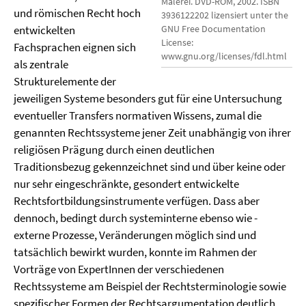
Malerei. DVD-ROM, 2002. ISBN
und römischen Recht hoch
3936122202 lizensiert unter the
GNU Free Documentation
entwickelten
License:
Fachsprachen eignen sich
www.gnu.org/licenses/fdl.html
als zentrale
Strukturelemente der
jeweiligen Systeme besonders gut für eine Untersuchung
eventueller Transfers normativen Wissens, zumal die
genannten Rechtssysteme jener Zeit unabhängig von ihrer
religiösen Prägung durch einen deutlichen
Traditionsbezug gekennzeichnet sind und über keine oder
nur sehr eingeschränkte, gesondert entwickelte
Rechtsfortbildungsinstrumente verfügen. Dass aber
dennoch, bedingt durch systeminterne ebenso wie -
externe Prozesse, Veränderungen möglich sind und
tatsächlich bewirkt wurden, konnte im Rahmen der
Vorträge von ExpertInnen der verschiedenen
Rechtssysteme am Beispiel der Rechts­terminologie sowie
spezifischer Formen der Rechtsargumentation deutlich