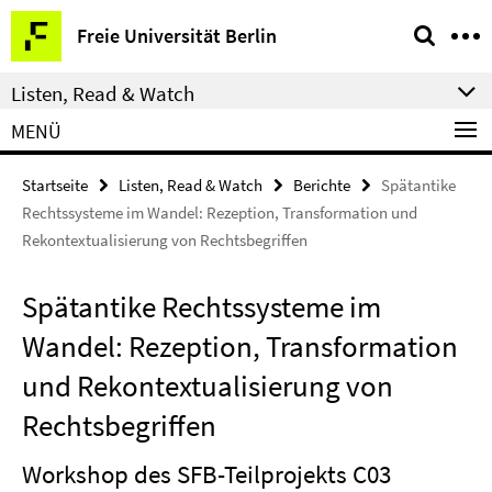
Springe
Service-
Freie Universität Berlin
direkt
Navigation
zu
Listen, Read & Watch
Inhalt
MENÜ
Startseite
Listen, Read & Watch
Berichte
Spätantike
Rechtssysteme im Wandel: Rezeption, Transformation und
Rekontextualisierung von Rechtsbegriffen
Spätantike Rechtssysteme im
Wandel: Rezeption, Transformation
und Rekontextualisierung von
Rechtsbegriffen
Workshop des SFB-Teilprojekts C03