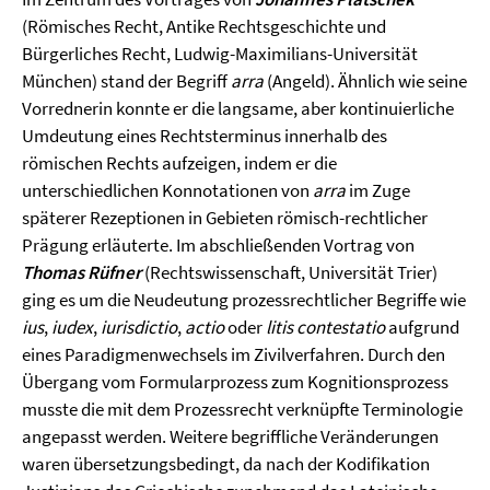
(Römisches Recht, Antike Rechtsgeschichte und
Bürgerliches Recht, Ludwig-Maximilians-Universität
München) stand der Begriff
arra
(Angeld). Ähnlich wie seine
Vorrednerin konnte er die langsame, aber kontinuierliche
Umdeutung eines Rechtsterminus innerhalb des
römischen Rechts aufzeigen, indem er die
unterschiedlichen Konnotationen von
arra
im Zuge
späterer Rezeptionen in Gebieten römisch-rechtlicher
Prägung erläuterte. Im abschließenden Vortrag von
Thomas Rüfner
(Rechtswissenschaft, Universität Trier)
ging es um die Neu­deutung prozessrechtlicher Begriffe wie
ius
,
iudex
,
iurisdictio
,
actio
oder
litis contestatio
aufgrund
eines Paradigmenwechsels im Zivilverfahren. Durch den
Übergang vom Formular­prozess zum Kognitionsprozess
musste die mit dem Prozessrecht verknüpfte Terminologie
angepasst werden. Weitere begriffliche Veränderungen
waren übersetzungsbedingt, da nach der Kodifikation