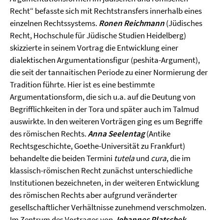
Recht“ befasste sich mit Rechtstransfers innerhalb eines
einzelnen Rechts­systems.
Ronen Reichmann
(Jüdisches
Recht, Hochschule für Jüdische Studien Heidelberg)
skizzierte in seinem Vortrag die Entwicklung einer
dialektischen Argumentationsfigur (peshita-Argument),
die seit der tannaitischen Periode zu einer Normierung der
Tradition führte. Hier ist es eine bestimmte
Argumentationsform, die sich u.a. auf die Deutung von
Begrifflichkeiten in der Tora und später auch im Talmud
auswirkte. In den weiteren Vorträgen ging es um Begriffe
des römischen Rechts.
Anna Seelentag
(Antike
Rechtsgeschichte, Goethe-Universität zu Frankfurt)
behandelte die beiden Termini
tutela
und
cura
, die im
klassisch-römischen Recht zunächst unterschiedliche
Institutionen bezeichneten, in der weiteren Entwicklung
des römischen Rechts aber aufgrund veränderter
gesellschaftlicher Verhältnisse zunehmend verschmolzen.
Im Zentrum des Vortrages von
Johannes Platschek