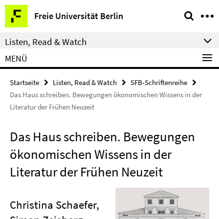
Springe
Service-
Freie Universität Berlin
direkt
Navigation
zu
Listen, Read & Watch
Inhalt
MENÜ
Startseite
Listen, Read & Watch
SFB-Schriftenreihe
Das Haus schreiben. Bewegungen ökonomischen Wissens in der
Literatur der Frühen Neuzeit
Das Haus schreiben. Bewegungen
ökonomischen Wissens in der
Literatur der Frühen Neuzeit
Christina Schaefer,