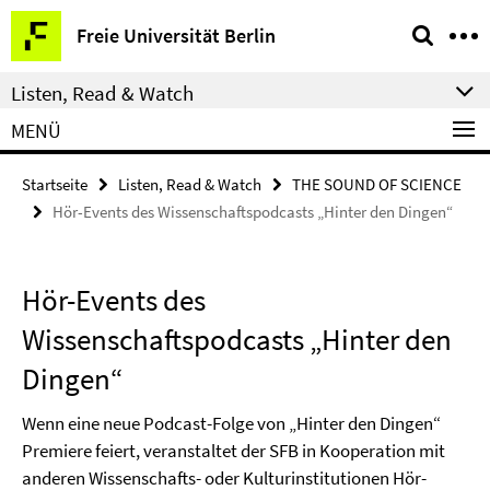
Springe
Service-
Freie Universität Berlin
direkt
Navigation
zu
Listen, Read & Watch
Inhalt
MENÜ
Startseite
Listen, Read & Watch
THE SOUND OF SCIENCE
Hör-Events des Wissenschaftspodcasts „Hinter den Dingen“
Hör-Events des
Wissenschaftspodcasts „Hinter den
Dingen“
Wenn eine neue Podcast-Folge von „Hinter den Dingen“
Premiere feiert, veranstaltet der SFB in Kooperation mit
anderen Wissenschafts- oder Kulturinstitutionen Hör-