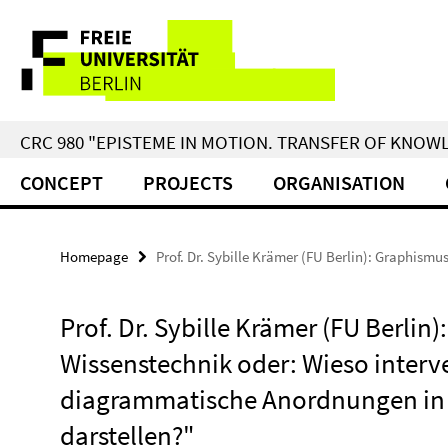
Springe
Service
direkt
zu
Navigation
Inhalt
CRC 980 "EPISTEME IN MOTION. TRANSFER OF KNO
CONCEPT
PROJECTS
ORGANISATION
Homepage
Prof. Dr. Sybille Krämer (FU Berlin): Graphismu
Prof. Dr. Sybille Krämer (FU Berlin
Wissenstechnik oder: Wieso inter
diagrammatische Anordnungen in d
darstellen?"