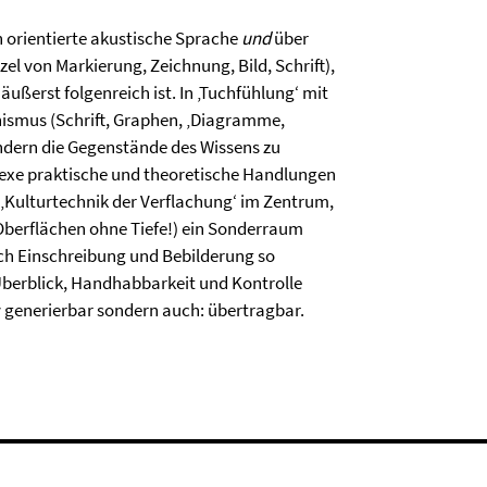
ch orientierte akustische Sprache
und
über
el von Markierung, Zeichnung, Bild, Schrift),
ußerst folgenreich ist. In ‚Tuchfühlung‘ mit
phismus (Schrift, Graphen, ‚Diagramme,
ondern die Gegenstände des Wissens zu
xe praktische und theoretische Handlungen
e ‚Kulturtechnik der Verflachung‘ im Zentrum,
Oberflächen ohne Tiefe!) ein Sonderraum
rch Einschreibung und Bebilderung so
 Überblick, Handhabbarkeit und Kontrolle
iv generierbar sondern auch: übertragbar.