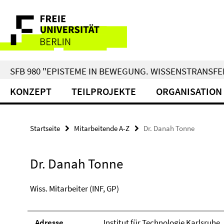
Springe
Service-
direkt
zu
Navigation
Inhalt
SFB 980 "EPISTEME IN BEWEGUNG. WISSENSTRANSFER
KONZEPT
TEILPROJEKTE
ORGANISATION
Startseite
Mitarbeitende A-Z
Dr. Danah Tonne
Dr. Danah Tonne
Wiss. Mitarbeiter (INF, GP)
Adresse
Institut für Technologie Karlsruhe