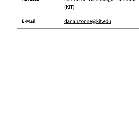
(KIT)
E-Mail
danah.tonne@kit.edu