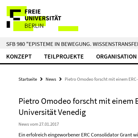
Springe
Service-
direkt
zu
Navigation
Inhalt
SFB 980 "EPISTEME IN BEWEGUNG. WISSENSTRANSFER
KONZEPT
TEILPROJEKTE
ORGANISATION
Startseite
News
Pietro Omodeo forscht mit einem ERC-G
Pietro Omodeo forscht mit einem E
Universität Venedig
News vom 27.01.2017
Ein erfolreich eingeworbener ERC Consolidator Grant wi