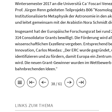
Wintersemester 2017 an die Università Ca’ Foscari Venezi
Prof. Jürgen Renn geleiteten Teilprojekts B06 "Kosmol
Institutionalisierte Metaphysik der Astronomie in den
und leitet gemeinsam mit der Arabistin Nora Schmidt 
Insgesamt hat der Europäische Forschungsrat bei rund 
314 Consolidator Grants bewilligt. Die Förderung wird al
wissenschaftlichen Exzellenz vergeben. Entsprechend 
Innovation, Carlos Moedas: „Der ERC wurde gegründet, 
identifizieren und zu fördern, damit Europa ein Zentrum
wird. Die neuen Grant-Gewinner wurden im Wettbewerb a
bahnbrechenden Ideen.“
38 / 61
LINKS ZUM THEMA