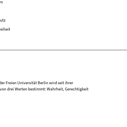
um
utz
reiheit
r Freien Universität Berlin wird seit ihrer
on drei Werten bestimmt: Wahrheit, Gerechtigkeit