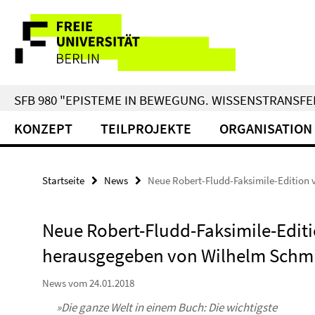
Springe
Service-
direkt
zu
Navigation
Inhalt
SFB 980 "EPISTEME IN BEWEGUNG. WISSENSTRANSFER
KONZEPT
TEILPROJEKTE
ORGANISATION
Startseite
News
Neue Robert-Fludd-Faksimile-Edition
Neue Robert-Fludd-Faksimile-Edit
herausgegeben von Wilhelm Schm
News vom 24.01.2018
»Die ganze Welt in einem Buch: Die wichtigste