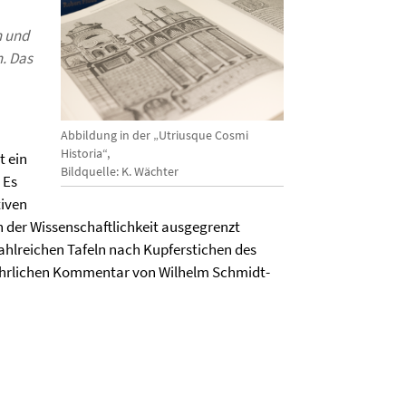
n und
. Das
Abbildung in der „Utriusque Cosmi
Historia“,
t ein
Bildquelle: K. Wächter
 Es
tiven
on der Wissenschaftlichkeit ausgegrenzt
zahlreichen Tafeln nach Kupferstichen des
sführlichen Kommentar von Wilhelm Schmidt-