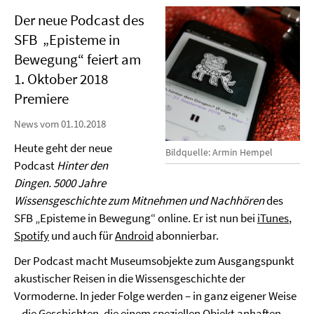
Der neue Podcast des
SFB „Episteme in
Bewegung“ feiert am
1. Oktober 2018
Premiere
News vom 01.10.2018
Heute geht der neue
Bildquelle: Armin Hempel
Podcast
Hinter den
Dingen. 5000 Jahre
Wissensgeschichte zum Mitnehmen und Nachhören
des
SFB „Episteme in Bewegung“ online. Er ist nun bei
iTunes
,
Spotify
und auch für
Android
abonnierbar.
Der Podcast macht Museumsobjekte zum Ausgangspunkt
akustischer Reisen in die Wissensgeschichte der
Vormoderne. In jeder Folge werden – in ganz eigener Weise
– die Geschichten, die einem speziellen Objekt anhaften,