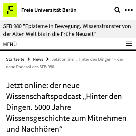
Springe
Service-
Freie Universität Berlin
direkt
Navigation
zu
SFB 980 "Episteme in Bewegung. Wissenstransfer von
Inhalt
der Alten Welt bis in die Frühe Neuzeit"
MENÜ
Startseite
News
Jetzt online: „Hinter den Dingen“ – der
neue Podcast des SFB 980
Jetzt online: der neue
Wissenschaftspodcast „Hinter den
Dingen. 5000 Jahre
Wissensgeschichte zum Mitnehmen
und Nachhören“