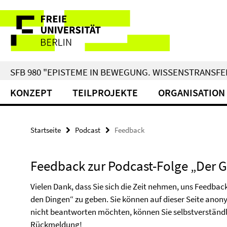
Springe
Service-
direkt
zu
Navigation
Inhalt
SFB 980 "EPISTEME IN BEWEGUNG. WISSENSTRANSFER
KONZEPT
TEILPROJEKTE
ORGANISATION
Startseite
Podcast
Feedback
Feedback zur Podcast-Folge „Der 
Vielen Dank, dass Sie sich die Zeit nehmen, uns Feedbac
den Dingen“ zu geben. Sie können auf dieser Seite anony
nicht beantworten möchten, können Sie selbstverständlic
Rückmeldung!