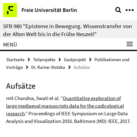
Springe
Service-
Freie Universität Berlin
direkt
Navigation
zu
SFB 980 "Episteme in Bewegung. Wissenstransfer von
Inhalt
der Alten Welt bis in die Frühe Neuzeit"
MENÜ
Startseite
Teilprojekte
Gastprojekt
Publikationen und
Vorträge
Dr. Rainer Stotzka
Aufsätze
Aufsätze
mit Chandna, Swati et al. “
Quantitative exploration of
large mediaeval manuscripts data for the codicological
research
.” Proceedings of IEEE Symposium on Large Data
Analysis and Visualization 2016. Baltimore (MD): IEEE, 2017.