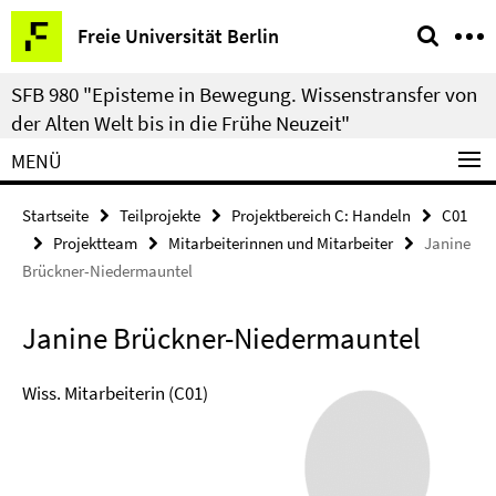
Springe
Service-
Freie Universität Berlin
direkt
Navigation
zu
SFB 980 "Episteme in Bewegung. Wissenstransfer von
Inhalt
der Alten Welt bis in die Frühe Neuzeit"
MENÜ
Startseite
Teilprojekte
Projektbereich C: Handeln
C01
Projektteam
Mitarbeiterinnen und Mitarbeiter
Janine
Brückner-Niedermauntel
Janine Brückner-Niedermauntel
Wiss. Mitarbeiterin (C01)