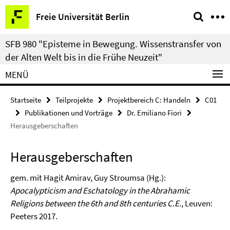
Springe
Service-
Freie Universität Berlin
direkt
Navigation
zu
SFB 980 "Episteme in Bewegung. Wissenstransfer von
Inhalt
der Alten Welt bis in die Frühe Neuzeit"
MENÜ
Startseite
Teilprojekte
Projektbereich C: Handeln
C01
Publikationen und Vorträge
Dr. Emiliano Fiori
Herausgeberschaften
Herausgeberschaften
gem. mit Hagit Amirav, Guy Stroumsa (Hg.):
Apocalypticism and Eschatology in the Abrahamic
Religions between the 6th and 8th centuries C.E
., Leuven:
Peeters 2017.