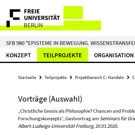
Springe
Service-
direkt
zu
Navigation
Inhalt
SFB 980 "EPISTEME IN BEWEGUNG. WISSENSTRANSFER
KONZEPT
TEILPROJEKTE
ORGANISATION
Startseite
Teilprojekte
Projektbereich C: Handeln
C
Vorträge (Auswahl)
„Christliche Gnosis als Philosophie? Chancen und Probl
Forschungskonzepts“, Gastvortrag am
Seminars für Gri
Albert-Ludwigs-Universität Freiburg
, 20.01.2020.