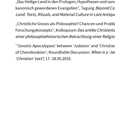
„Das Heilige Land in den Prologen, Hypothesen und son
kanonisch gewordenen Evangelien“, Tagung
Beyond Ca
Land. Texts, Rituals, and Material Culture in Late Antiqu
„Christliche Gnosis als Philosophie? Chancen und Probl
Forschungskonzepts“, Kolloquium
Das antike Christent
einer philosophiehistorischen Betrachtung einer Religio
“‘Gnostic Apocalypses‘ between ‘Judaism‘ and ‘Christia
of Chenoboskion”, Roundtable Discussion:
When is a ‘Je
‘Christian’ text?
, 17.-18.05.2019.