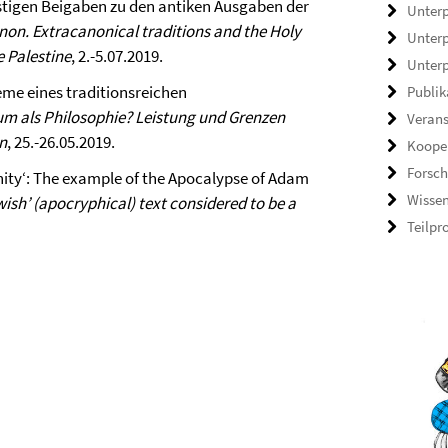
stigen Beigaben zu den antiken Ausgaben der
Unterpr
non.
Extracanonical traditions and the Holy
Unterp
e Palestine
, 2.-5.07.2019.
Unterp
eme eines traditionsreichen
Publik
um als Philosophie?
Leistung und Grenzen
Veran
n
, 25.-26.05.2019.
Koope
Forsch
nity‘: The example of the Apocalypse of Adam
Wisse
wish’ (apocryphical) text considered to be a
Teilpr