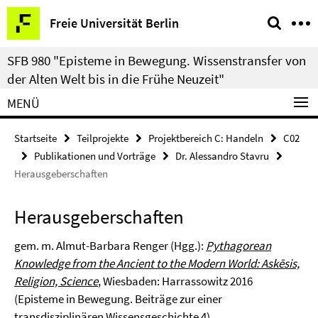
Springe
Service-
Freie Universität Berlin
direkt
Navigation
zu
SFB 980 "Episteme in Bewegung. Wissenstransfer von
Inhalt
der Alten Welt bis in die Frühe Neuzeit"
MENÜ
Startseite
Teilprojekte
Projektbereich C: Handeln
C02
Publikationen und Vorträge
Dr. Alessandro Stavru
Herausgeberschaften
Herausgeberschaften
gem. m. Almut-Barbara Renger (Hgg.):
Pythagorean
Knowledge from the Ancient to the Modern World: Askēsis,
Religion, Science
,
Wiesbaden: Harrassowitz 2016
(Episteme in Bewegung. Beiträge zur einer
transdisziplinären Wissensgeschichte 4).