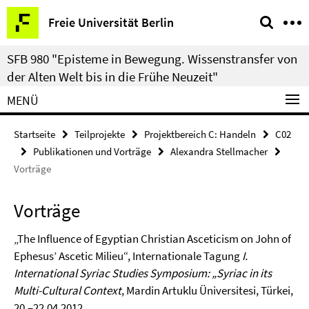
Springe
Service-
Freie Universität Berlin
direkt
Navigation
zu
SFB 980 "Episteme in Bewegung. Wissenstransfer von
Inhalt
der Alten Welt bis in die Frühe Neuzeit"
MENÜ
Startseite
Teilprojekte
Projektbereich C: Handeln
C02
Publikationen und Vorträge
Alexandra Stellmacher
Vorträge
Vorträge
„The Influence of Egyptian Christian Asceticism on John of
Ephesus’ Ascetic Milieu“, Internationale Tagung
I.
International Syriac Studies Symposium: „Syriac in its
Multi-Cultural Context
, Mardin Artuklu Üniversitesi, Türkei,
20.–22.04.2012