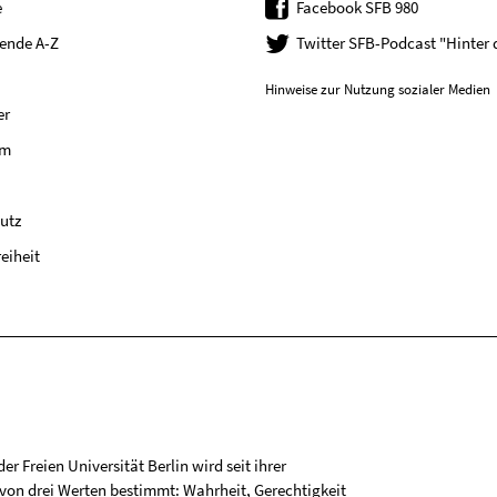
e
Facebook SFB 980
tende A-Z
Twitter SFB-Podcast "Hinter
Hinweise zur Nutzung sozialer Medien
er
um
utz
reiheit
r Freien Universität Berlin wird seit ihrer
on drei Werten bestimmt: Wahrheit, Gerechtigkeit