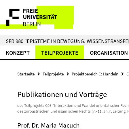
Springe
Service-
direkt
zu
Navigation
Inhalt
SFB 980 "EPISTEME IN BEWEGUNG. WISSENSTRANSFER
KONZEPT
TEILPROJEKTE
ORGANISATION
Startseite
Teilprojekte
Projektbereich C: Handeln
C
Publikationen und Vorträge
des Teilprojekts C03 "Interaktion und Wandel orientalischer Rec
des zoroastrischen und islamischen Rechts (7.–11. Jh.)", Leitung: 
Prof. Dr. Maria Macuch