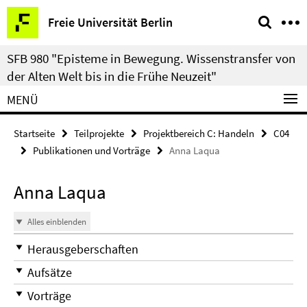
Springe
Service-
Freie Universität Berlin
direkt
Navigation
zu
SFB 980 "Episteme in Bewegung. Wissenstransfer von
Inhalt
der Alten Welt bis in die Frühe Neuzeit"
MENÜ
Startseite
Teilprojekte
Projektbereich C: Handeln
C04
Publikationen und Vorträge
Anna Laqua
Anna Laqua
Alles einblenden
Herausgeberschaften
Aufsätze
Vorträge