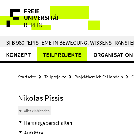
Springe
Service-
direkt
zu
Navigation
Inhalt
SFB 980 "EPISTEME IN BEWEGUNG. WISSENSTRANSFER
KONZEPT
TEILPROJEKTE
ORGANISATION
Startseite
Teilprojekte
Projektbereich C: Handeln
C
Nikolas Pissis
Alles einblenden
Herausgeberschaften
Aufsätze