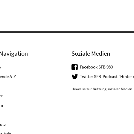
Navigation
Soziale Medien
e
Facebook SFB 980
tende A-Z
Twitter SFB-Podcast "Hinter
Hinweise zur Nutzung sozialer Medien
er
um
utz
reiheit