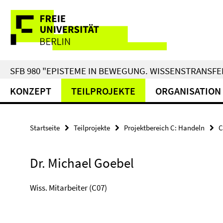
Springe
Service-
direkt
zu
Navigation
Inhalt
SFB 980 "EPISTEME IN BEWEGUNG. WISSENSTRANSFER
KONZEPT
TEILPROJEKTE
ORGANISATION
Startseite
Teilprojekte
Projektbereich C: Handeln
C
Dr. Michael Goebel
Wiss. Mitarbeiter (C07)