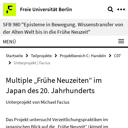
Springe
Service-
Freie Universität Berlin
direkt
Navigation
zu
SFB 980 "Episteme in Bewegung. Wissenstransfer von
Inhalt
der Alten Welt bis in die Frühe Neuzeit"
MENÜ
Startseite
Teilprojekte
Projektbereich C: Handeln
C07
Unterprojekt | Facius
Multiple „Frühe Neuzeiten“ im
Japan des 20. Jahrhunderts
Unterprojekt von Michael Facius
Das Projekt untersucht Verzeitlichungspraktiken im
japanischen Blick auf die „Frühe Neuzeit“ (
kinsei
) im