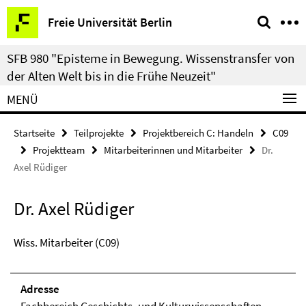
Springe
Service-
Freie Universität Berlin
direkt
Navigation
zu
SFB 980 "Episteme in Bewegung. Wissenstransfer von
Inhalt
der Alten Welt bis in die Frühe Neuzeit"
MENÜ
Startseite
Teilprojekte
Projektbereich C: Handeln
C09
Projektteam
Mitarbeiterinnen und Mitarbeiter
Dr.
Axel Rüdiger
Dr. Axel Rüdiger
Wiss. Mitarbeiter (C09)
Adresse