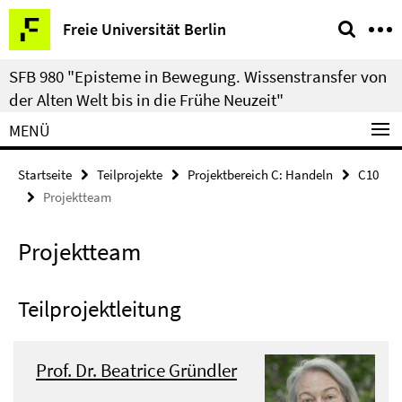
Springe
Service-
Freie Universität Berlin
direkt
Navigation
zu
SFB 980 "Episteme in Bewegung. Wissenstransfer von
Inhalt
der Alten Welt bis in die Frühe Neuzeit"
MENÜ
Startseite
Teilprojekte
Projektbereich C: Handeln
C10
Projektteam
Projektteam
Teilprojektleitung
Prof. Dr. Beatrice Gründler