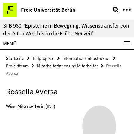
Springe
Service-
Freie Universität Berlin
direkt
Navigation
zu
SFB 980 "Episteme in Bewegung. Wissenstransfer von
Inhalt
der Alten Welt bis in die Frühe Neuzeit"
MENÜ
Startseite
Teilprojekte
Informationsinfrastruktur
Projektteam
Mitarbeiterinnen und Mitarbeiter
Rossella
Aversa
Rossella Aversa
Wiss. Mitarbeiterin (INF)