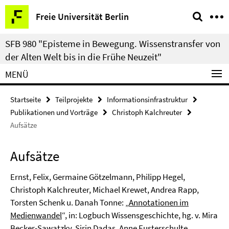
Springe
Service-
Freie Universität Berlin
direkt
Navigation
zu
SFB 980 "Episteme in Bewegung. Wissenstransfer von
Inhalt
der Alten Welt bis in die Frühe Neuzeit"
MENÜ
Startseite
Teilprojekte
Informationsinfrastruktur
Publikationen und Vorträge
Christoph Kalchreuter
Aufsätze
Aufsätze
Ernst, Felix, Germaine Götzelmann, Philipp Hegel,
Christoph Kalchreuter, Michael Krewet, Andrea Rapp,
Torsten Schenk u. Danah Tonne: „
Annotationen im
Medienwandel
“, in: Logbuch Wissensgeschichte, hg. v. Mira
Becker-Sawatzky, Şirin Dadaş, Anne Eusterschulte,