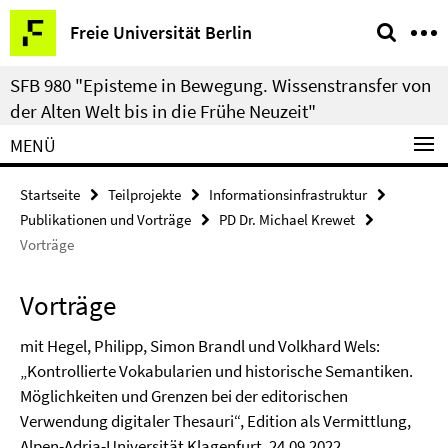
Springe
Service-
Freie Universität Berlin
direkt
Navigation
zu
SFB 980 "Episteme in Bewegung. Wissenstransfer von
Inhalt
der Alten Welt bis in die Frühe Neuzeit"
MENÜ
Startseite
Teilprojekte
Informationsinfrastruktur
Publikationen und Vorträge
PD Dr. Michael Krewet
Vorträge
Vorträge
mit Hegel, Philipp, Simon Brandl und Volkhard Wels:
„Kontrollierte Vokabularien und historische Semantiken.
Möglichkeiten und Grenzen bei der editorischen
Verwendung digitaler Thesauri“, Edition als Vermittlung,
Alpen-Adria-Universität Klagenfurt, 24.09.2022.