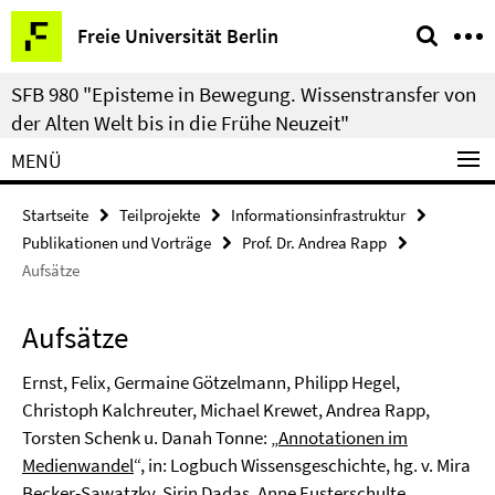
Springe
Service-
Freie Universität Berlin
direkt
Navigation
zu
SFB 980 "Episteme in Bewegung. Wissenstransfer von
Inhalt
der Alten Welt bis in die Frühe Neuzeit"
MENÜ
Startseite
Teilprojekte
Informationsinfrastruktur
Publikationen und Vorträge
Prof. Dr. Andrea Rapp
Aufsätze
Aufsätze
Ernst, Felix, Germaine Götzelmann, Philipp Hegel,
Christoph Kalchreuter, Michael Krewet, Andrea Rapp,
Torsten Schenk u. Danah Tonne: „
Annotationen im
Medienwandel
“, in: Logbuch Wissensgeschichte, hg. v. Mira
Becker-Sawatzky, Şirin Dadaş, Anne Eusterschulte,