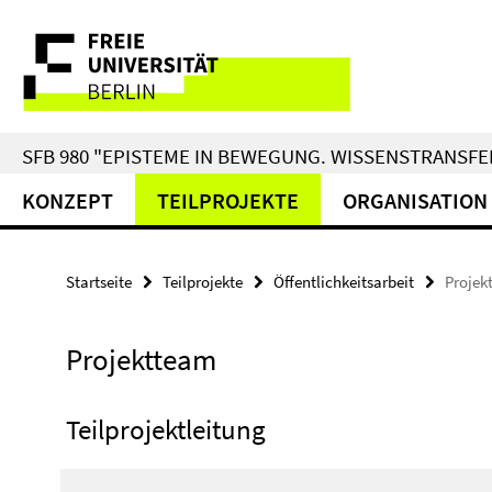
Springe
Service-
direkt
zu
Navigation
Inhalt
SFB 980 "EPISTEME IN BEWEGUNG. WISSENSTRANSFER
KONZEPT
TEILPROJEKTE
ORGANISATION
Startseite
Teilprojekte
Öffentlichkeitsarbeit
Projek
Projektteam
Teilprojektleitung